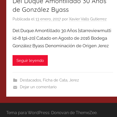
Del Duque Amontillado 30 Años
de González Byass
Publicada el
13 enero, 2017
por
Xavier Valls Gutierrez
Del Duque Amontillado 30 Años [starreviewmulti
id=8 tpl=20] Catado en Agosto de 2016 Bodega
González Byass Denominación de Origen Jerez
Seguir leyendo
Destacados
,
Ficha de Cata
,
Jerez
Dejar un comentario
Tema para WordPress: Donovan de ThemeZee.