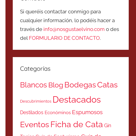
Si queréis contactar conmigo para
cualquier información, lo podéis hacer a
través de
info@nosgustaelvino.com
o des
del
FORMULARIO DE CONTACTO
.
Categorías
Catas
Bodegas
Blancos
Blog
Destacados
Descubrimientos
Espumosos
Destilados
Económinos
Ficha de Cata
Eventos
Gin