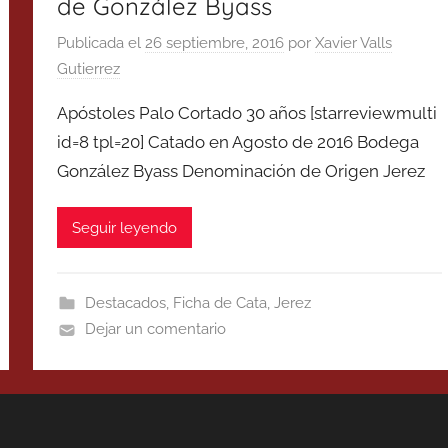
de González Byass
Publicada el
26 septiembre, 2016
por
Xavier Valls
Gutierrez
Apóstoles Palo Cortado 30 años [starreviewmulti
id=8 tpl=20] Catado en Agosto de 2016 Bodega
González Byass Denominación de Origen Jerez
Seguir leyendo
Destacados
,
Ficha de Cata
,
Jerez
Dejar un comentario