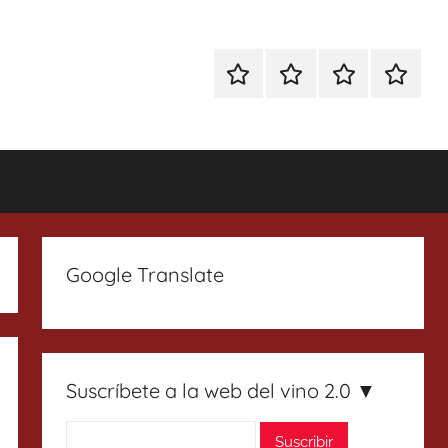
Especial
Enoturismo
Ranking
Contact
Gin
y
Vinos
Tonics
Gastronomía
Google Translate
Suscríbete a la web del vino 2.0 ▼