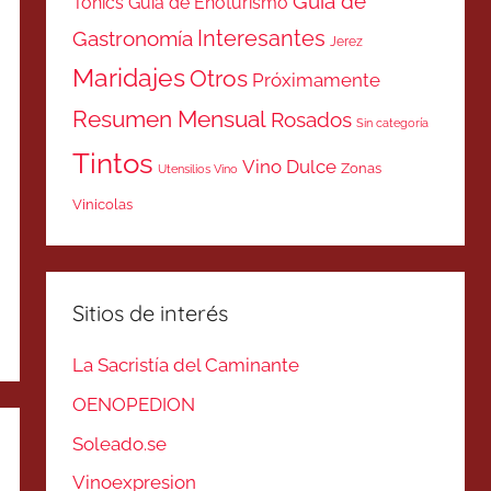
Guía de
Tonics
Guía de Enoturismo
Interesantes
Gastronomía
Jerez
Maridajes
Otros
Próximamente
Resumen Mensual
Rosados
Sin categoría
Tintos
Vino Dulce
Zonas
Utensilios Vino
Vinicolas
Sitios de interés
La Sacristía del Caminante
OENOPEDION
Soleado.se
Vinoexpresion