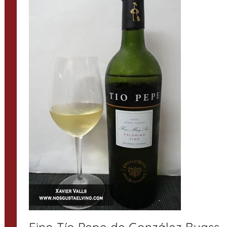
Fino Tío Pepe de González Byass