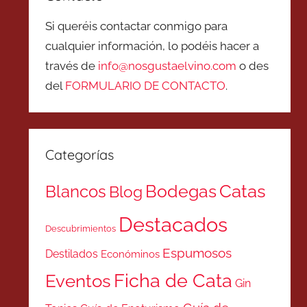
Si queréis contactar conmigo para
cualquier información, lo podéis hacer a
través de
info@nosgustaelvino.com
o des
del
FORMULARIO DE CONTACTO
.
Categorías
Catas
Bodegas
Blancos
Blog
Destacados
Descubrimientos
Espumosos
Destilados
Económinos
Ficha de Cata
Eventos
Gin