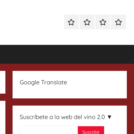
Especial
Enoturismo
Ranking
Contact
Gin
y
Vinos
Tonics
Gastronomía
Google Translate
Suscríbete a la web del vino 2.0 ▼