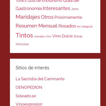
Guía de
Tonics
Guía de Enoturismo
Interesantes
Gastronomía
Jerez
Maridajes
Otros
Próximamente
Resumen Mensual
Rosados
Sin categoría
Tintos
Vino Dulce
Zonas
Utensilios Vino
Vinicolas
Sitios de interés
La Sacristía del Caminante
OENOPEDION
Soleado.se
Vinoexpresion