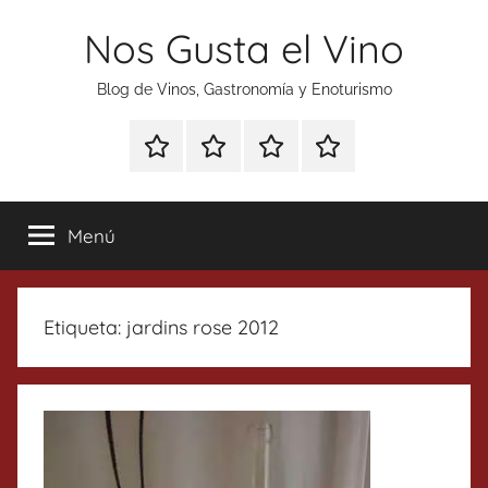
Saltar
Nos Gusta el Vino
al
contenido
Blog de Vinos, Gastronomía y Enoturismo
Especial
Enoturismo
Ranking
Contacto
Gin
y
Vinos
Tonics
Gastronomía
Menú
Etiqueta:
jardins rose 2012