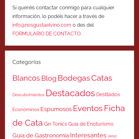
Si queréis contactar conmigo para cualquier
información, lo podéis hacer a través de
info@nosgustaelvino.com
o des del
FORMULARIO DE CONTACTO
.
Categorías
Catas
Bodegas
Blancos
Blog
Destacados
Destilados
Descubrimientos
Ficha
Eventos
Espumosos
Económinos
de Cata
Gin Tonics
Guía de Enoturismo
Interesantes
Guía de Gastronomía
Jerez