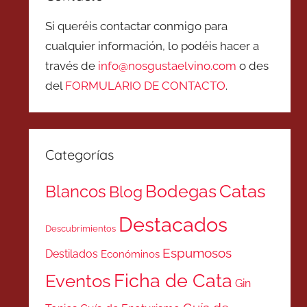
Si queréis contactar conmigo para
cualquier información, lo podéis hacer a
través de
info@nosgustaelvino.com
o des
del
FORMULARIO DE CONTACTO
.
Categorías
Catas
Bodegas
Blancos
Blog
Destacados
Descubrimientos
Espumosos
Destilados
Económinos
Ficha de Cata
Eventos
Gin