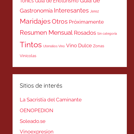
Guía de
Tonics
Guía de Enoturismo
Interesantes
Gastronomía
Jerez
Maridajes
Otros
Próximamente
Resumen Mensual
Rosados
Sin categoría
Tintos
Vino Dulce
Zonas
Utensilios Vino
Vinicolas
Sitios de interés
La Sacristía del Caminante
OENOPEDION
Soleado.se
Vinoexpresion