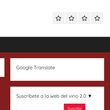
Especial
Enoturismo
Ranking
Contact
Gin
y
Vinos
Tonics
Gastronomía
Google Translate
Suscríbete a la web del vino 2.0 ▼