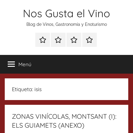
Saltar
Nos Gusta el Vino
al
contenido
Blog de Vinos, Gastronomía y Enoturismo
Especial
Enoturismo
Ranking
Contacto
Gin
y
Vinos
Tonics
Gastronomía
Menú
Etiqueta:
isis
ZONAS VINÍCOLAS, MONTSANT (I):
ELS GUIAMETS (ANEXO)