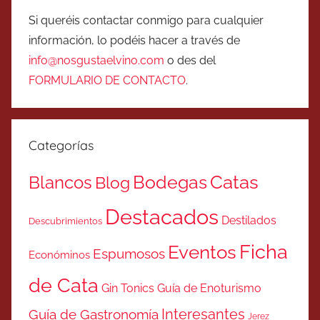
Si queréis contactar conmigo para cualquier
información, lo podéis hacer a través de
info@nosgustaelvino.com
o des del
FORMULARIO DE CONTACTO
.
Categorías
Catas
Bodegas
Blancos
Blog
Destacados
Destilados
Descubrimientos
Ficha
Eventos
Espumosos
Económinos
de Cata
Gin Tonics
Guía de Enoturismo
Interesantes
Guía de Gastronomía
Jerez