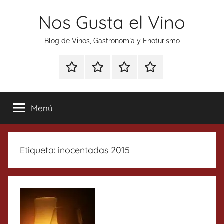
Saltar
Nos Gusta el Vino
al
contenido
Blog de Vinos, Gastronomía y Enoturismo
Especial
Enoturismo
Ranking
Contacto
Gin
y
Vinos
Tonics
Gastronomía
Menú
Etiqueta:
inocentadas 2015