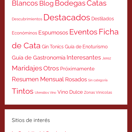
Catas
Bodegas
Blancos
Blog
Destacados
Destilados
Descubrimientos
Ficha
Eventos
Espumosos
Económinos
de Cata
Gin Tonics
Guía de Enoturismo
Interesantes
Guía de Gastronomía
Jerez
Maridajes
Otros
Próximamente
Resumen Mensual
Rosados
Sin categoría
Tintos
Vino Dulce
Zonas Vinicolas
Utensilios Vino
Sitios de interés