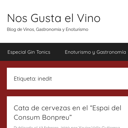
Saltar
al
Nos Gusta el Vino
contenido
Blog de Vinos, Gastronomía y Enoturismo
Especial Gin Tonics
Enoturismo y Gastronomía
Etiqueta:
inedit
Cata de cervezas en el “Espai del
Consum Bonpreu”
Publicada el
17 febrero, 2010
por
Xavier Valls Gutierrez