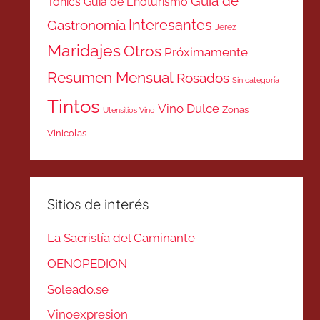
Guía de
Tonics
Guía de Enoturismo
Interesantes
Gastronomía
Jerez
Maridajes
Otros
Próximamente
Resumen Mensual
Rosados
Sin categoría
Tintos
Vino Dulce
Zonas
Utensilios Vino
Vinicolas
Sitios de interés
La Sacristía del Caminante
OENOPEDION
Soleado.se
Vinoexpresion