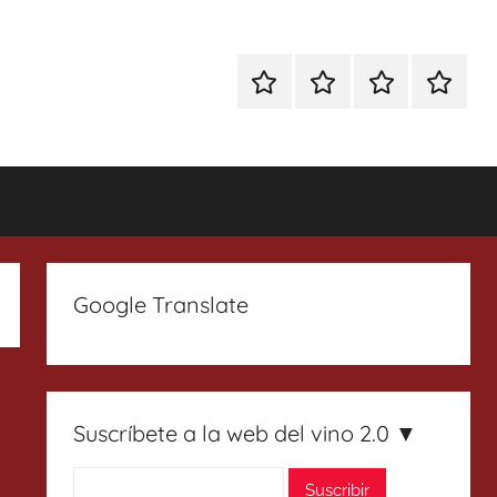
Especial
Enoturismo
Ranking
Contact
Gin
y
Vinos
Tonics
Gastronomía
Google Translate
Suscríbete a la web del vino 2.0 ▼