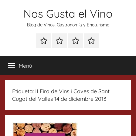
Saltar
Nos Gusta el Vino
al
contenido
Blog de Vinos, Gastronomía y Enoturismo
Especial
Enoturismo
Ranking
Contacto
Gin
y
Vinos
Tonics
Gastronomía
Menú
Etiqueta:
II Fira de Vins i Caves de Sant
Cugat del Valles 14 de diciembre 2013