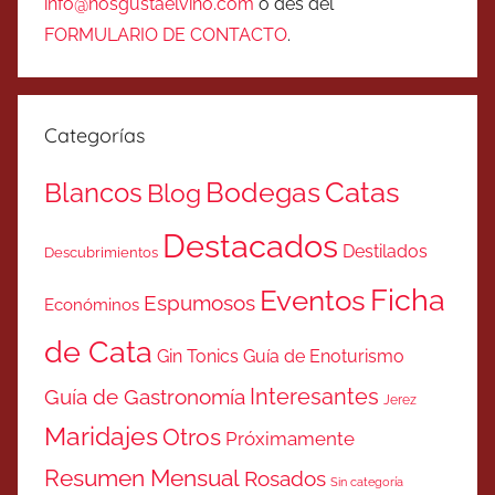
info@nosgustaelvino.com
o des del
FORMULARIO DE CONTACTO
.
Categorías
Catas
Bodegas
Blancos
Blog
Destacados
Destilados
Descubrimientos
Ficha
Eventos
Espumosos
Económinos
de Cata
Gin Tonics
Guía de Enoturismo
Interesantes
Guía de Gastronomía
Jerez
Maridajes
Otros
Próximamente
Resumen Mensual
Rosados
Sin categoría