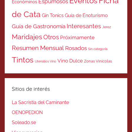
Ficha
Eventos
Espumosos
Económinos
de Cata
Gin Tonics
Guía de Enoturismo
Interesantes
Guía de Gastronomía
Jerez
Maridajes
Otros
Próximamente
Resumen Mensual
Rosados
Sin categoría
Tintos
Vino Dulce
Zonas Vinicolas
Utensilios Vino
Sitios de interés
La Sacristía del Caminante
OENOPEDION
Soleado.se