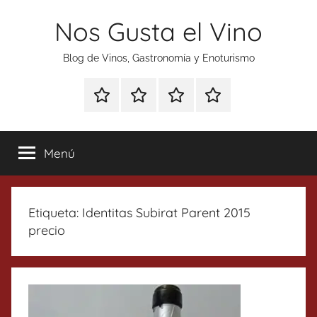
Saltar
Nos Gusta el Vino
al
contenido
Blog de Vinos, Gastronomía y Enoturismo
Especial
Enoturismo
Ranking
Contacto
Gin
y
Vinos
Tonics
Gastronomía
Menú
Etiqueta:
Identitas Subirat Parent 2015
precio