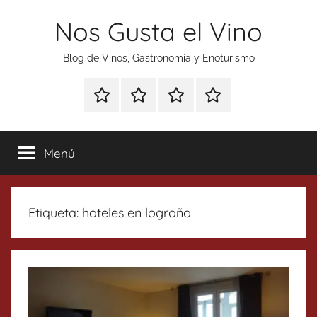
Saltar
Nos Gusta el Vino
al
contenido
Blog de Vinos, Gastronomía y Enoturismo
Especial
Enoturismo
Ranking
Contacto
Gin
y
Vinos
Tonics
Gastronomía
Menú
Etiqueta:
hoteles en logroño