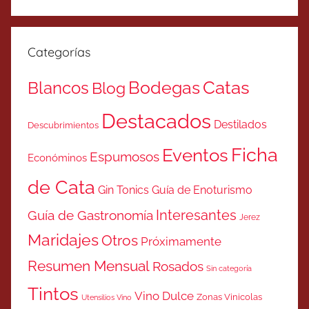
Categorías
Catas
Bodegas
Blancos
Blog
Destacados
Destilados
Descubrimientos
Ficha
Eventos
Espumosos
Económinos
de Cata
Gin Tonics
Guía de Enoturismo
Interesantes
Guía de Gastronomía
Jerez
Maridajes
Otros
Próximamente
Resumen Mensual
Rosados
Sin categoría
Tintos
Vino Dulce
Zonas Vinicolas
Utensilios Vino