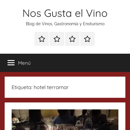
Saltar
Nos Gusta el Vino
al
contenido
Blog de Vinos, Gastronomía y Enoturismo
Especial
Enoturismo
Ranking
Contacto
Gin
y
Vinos
Tonics
Gastronomía
Menú
Etiqueta:
hotel terramar