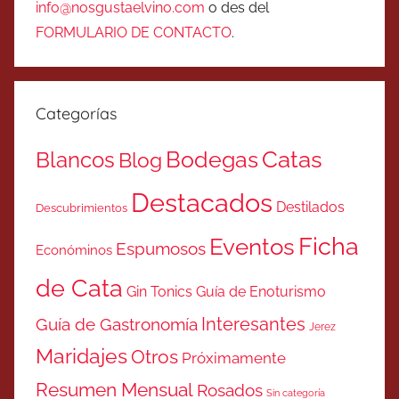
info@nosgustaelvino.com
o des del
FORMULARIO DE CONTACTO
.
Categorías
Catas
Bodegas
Blancos
Blog
Destacados
Destilados
Descubrimientos
Ficha
Eventos
Espumosos
Económinos
de Cata
Gin Tonics
Guía de Enoturismo
Interesantes
Guía de Gastronomía
Jerez
Maridajes
Otros
Próximamente
Resumen Mensual
Rosados
Sin categoría