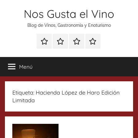
Saltar
Nos Gusta el Vino
al
contenido
Blog de Vinos, Gastronomía y Enoturismo
Especial
Enoturismo
Ranking
Contacto
Gin
y
Vinos
Tonics
Gastronomía
Menú
Etiqueta:
Hacienda López de Haro Edición
Limitada