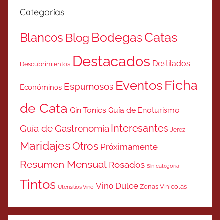
Categorías
Catas
Bodegas
Blancos
Blog
Destacados
Destilados
Descubrimientos
Ficha
Eventos
Espumosos
Económinos
de Cata
Gin Tonics
Guía de Enoturismo
Interesantes
Guía de Gastronomía
Jerez
Maridajes
Otros
Próximamente
Resumen Mensual
Rosados
Sin categoría
Tintos
Vino Dulce
Zonas Vinicolas
Utensilios Vino