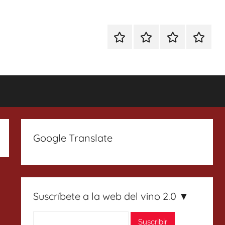
Especial
Enoturismo
Ranking
Contact
Gin
y
Vinos
Tonics
Gastronomía
Google Translate
Suscríbete a la web del vino 2.0 ▼