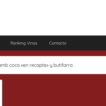
Ranking Vinos
Contacto
amb coca «en recapte» y butifarra