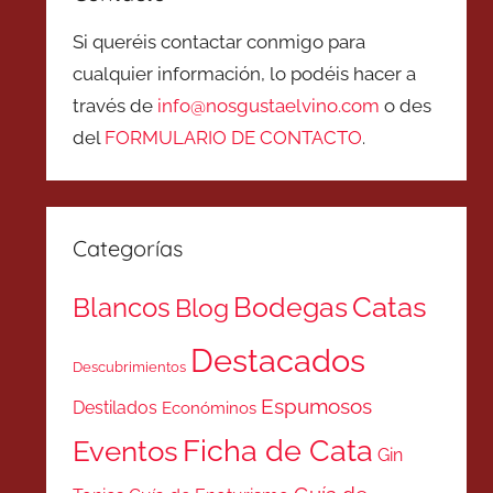
Si queréis contactar conmigo para
cualquier información, lo podéis hacer a
través de
info@nosgustaelvino.com
o des
del
FORMULARIO DE CONTACTO
.
Categorías
Catas
Bodegas
Blancos
Blog
Destacados
Descubrimientos
Espumosos
Destilados
Económinos
Ficha de Cata
Eventos
Gin