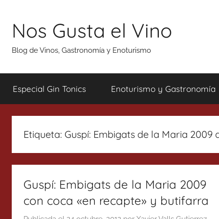
Saltar
al
Nos Gusta el Vino
contenido
Blog de Vinos, Gastronomía y Enoturismo
Especial Gin Tonics
Enoturismo y Gastronomía
Etiqueta:
Guspí: Embigats de la Maria 2009 
Guspí: Embigats de la Maria 2009
con coca «en recapte» y butifarra
Publicada el
24 octubre, 2012
por
Xavier Valls Gutierrez