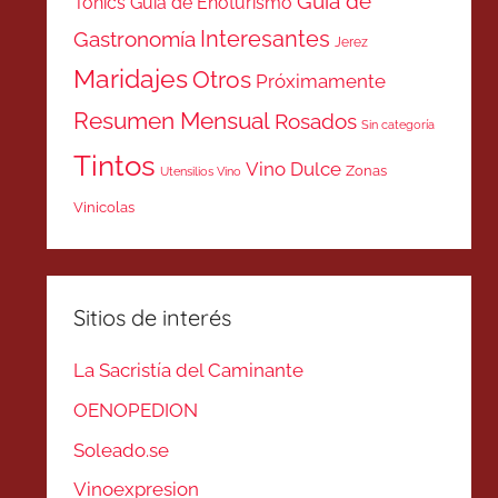
Guía de
Tonics
Guía de Enoturismo
Interesantes
Gastronomía
Jerez
Maridajes
Otros
Próximamente
Resumen Mensual
Rosados
Sin categoría
Tintos
Vino Dulce
Zonas
Utensilios Vino
Vinicolas
Sitios de interés
La Sacristía del Caminante
OENOPEDION
Soleado.se
Vinoexpresion