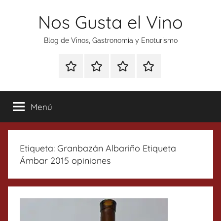
Saltar
Nos Gusta el Vino
al
contenido
Blog de Vinos, Gastronomía y Enoturismo
Especial
Enoturismo
Ranking
Contacto
Gin
y
Vinos
Tonics
Gastronomía
Menú
Etiqueta:
Granbazán Albariño Etiqueta
Ámbar 2015 opiniones