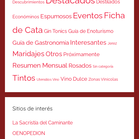
Destacados
Destilados
Descubrimientos
Ficha
Eventos
Espumosos
Económinos
de Cata
Gin Tonics
Guía de Enoturismo
Interesantes
Guía de Gastronomía
Jerez
Maridajes
Otros
Próximamente
Resumen Mensual
Rosados
Sin categoría
Tintos
Vino Dulce
Zonas Vinicolas
Utensilios Vino
Sitios de interés
La Sacristía del Caminante
OENOPEDION