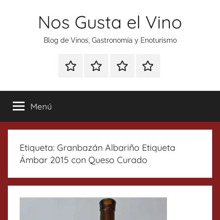
Saltar
Nos Gusta el Vino
al
contenido
Blog de Vinos, Gastronomía y Enoturismo
Especial
Enoturismo
Ranking
Contacto
Gin
y
Vinos
Tonics
Gastronomía
Menú
Etiqueta:
Granbazán Albariño Etiqueta
Ámbar 2015 con Queso Curado