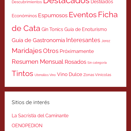
Destacados
Destilados
Descubrimientos
Ficha
Eventos
Espumosos
Económinos
de Cata
Gin Tonics
Guía de Enoturismo
Interesantes
Guía de Gastronomía
Jerez
Maridajes
Otros
Próximamente
Resumen Mensual
Rosados
Sin categoría
Tintos
Vino Dulce
Zonas Vinicolas
Utensilios Vino
Sitios de interés
La Sacristía del Caminante
OENOPEDION