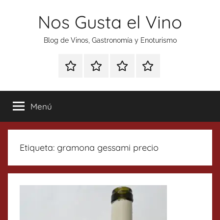
Saltar
Nos Gusta el Vino
al
contenido
Blog de Vinos, Gastronomía y Enoturismo
Especial
Enoturismo
Ranking
Contacto
Gin
y
Vinos
Tonics
Gastronomía
Menú
Etiqueta:
gramona gessami precio