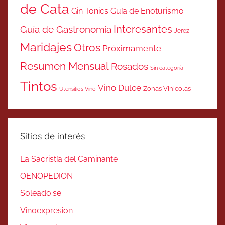
de Cata
Gin Tonics
Guía de Enoturismo
Interesantes
Guía de Gastronomía
Jerez
Maridajes
Otros
Próximamente
Resumen Mensual
Rosados
Sin categoría
Tintos
Vino Dulce
Zonas Vinicolas
Utensilios Vino
Sitios de interés
La Sacristía del Caminante
OENOPEDION
Soleado.se
Vinoexpresion