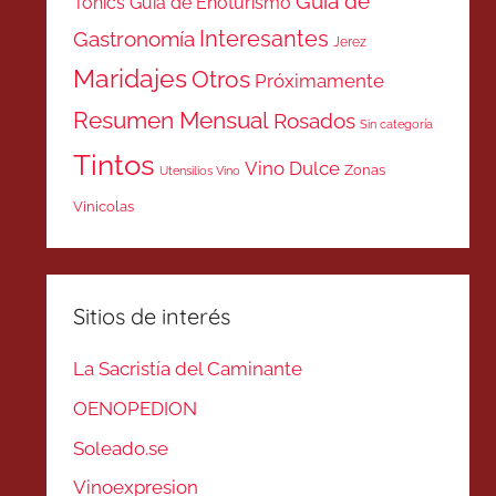
Guía de
Tonics
Guía de Enoturismo
Interesantes
Gastronomía
Jerez
Maridajes
Otros
Próximamente
Resumen Mensual
Rosados
Sin categoría
Tintos
Vino Dulce
Zonas
Utensilios Vino
Vinicolas
Sitios de interés
La Sacristía del Caminante
OENOPEDION
Soleado.se
Vinoexpresion