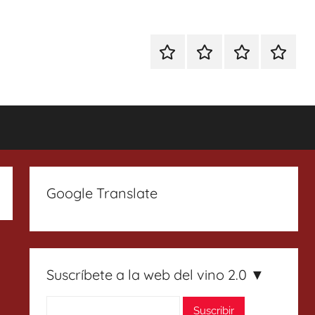
Especial
Enoturismo
Ranking
Contact
Gin
y
Vinos
Tonics
Gastronomía
Google Translate
Suscríbete a la web del vino 2.0 ▼