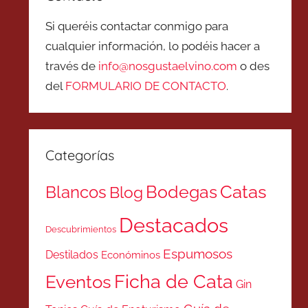
Si queréis contactar conmigo para
cualquier información, lo podéis hacer a
través de
info@nosgustaelvino.com
o des
del
FORMULARIO DE CONTACTO
.
Categorías
Catas
Bodegas
Blancos
Blog
Destacados
Descubrimientos
Espumosos
Destilados
Económinos
Ficha de Cata
Eventos
Gin