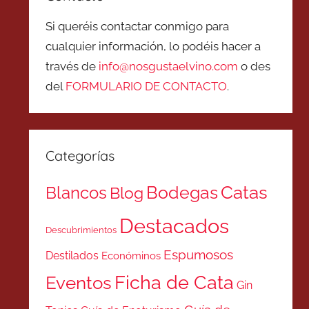
Si queréis contactar conmigo para
cualquier información, lo podéis hacer a
través de
info@nosgustaelvino.com
o des
del
FORMULARIO DE CONTACTO
.
Categorías
Catas
Bodegas
Blancos
Blog
Destacados
Descubrimientos
Espumosos
Destilados
Económinos
Ficha de Cata
Eventos
Gin