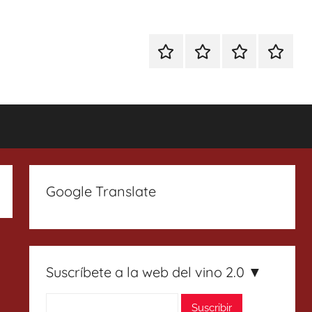
Especial
Enoturismo
Ranking
Contact
Gin
y
Vinos
Tonics
Gastronomía
Google Translate
Suscríbete a la web del vino 2.0 ▼