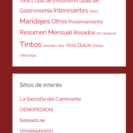
Guía de
Tonics
Guía de Enoturismo
Interesantes
Gastronomía
Jerez
Maridajes
Otros
Próximamente
Resumen Mensual
Rosados
Sin categoría
Tintos
Vino Dulce
Zonas
Utensilios Vino
Vinicolas
Sitios de interés
La Sacristía del Caminante
OENOPEDION
Soleado.se
Vinoexpresion