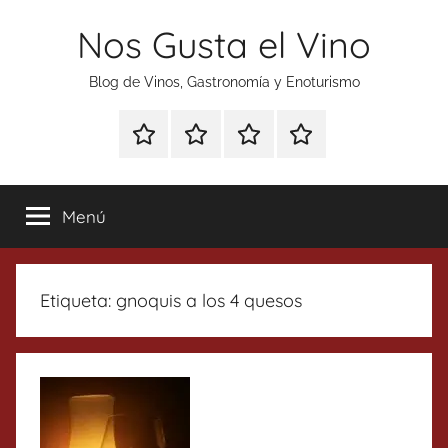
Saltar
Nos Gusta el Vino
al
contenido
Blog de Vinos, Gastronomía y Enoturismo
Especial
Enoturismo
Ranking
Contacto
Gin
y
Vinos
Tonics
Gastronomía
Menú
Etiqueta:
gnoquis a los 4 quesos