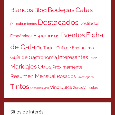
Catas
Bodegas
Blancos
Blog
Destacados
Destilados
Descubrimientos
Ficha
Eventos
Espumosos
Económinos
de Cata
Gin Tonics
Guía de Enoturismo
Interesantes
Guía de Gastronomía
Jerez
Maridajes
Otros
Próximamente
Resumen Mensual
Rosados
Sin categoría
Tintos
Vino Dulce
Zonas Vinicolas
Utensilios Vino
Sitios de interés