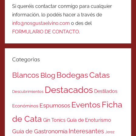
Si queréis contactar conmigo para cualquier
información, lo podéis hacer a través de
info@nosgustaelvino.com
o des del
FORMULARIO DE CONTACTO
.
Categorías
Catas
Bodegas
Blancos
Blog
Destacados
Destilados
Descubrimientos
Ficha
Eventos
Espumosos
Económinos
de Cata
Gin Tonics
Guía de Enoturismo
Interesantes
Guía de Gastronomía
Jerez