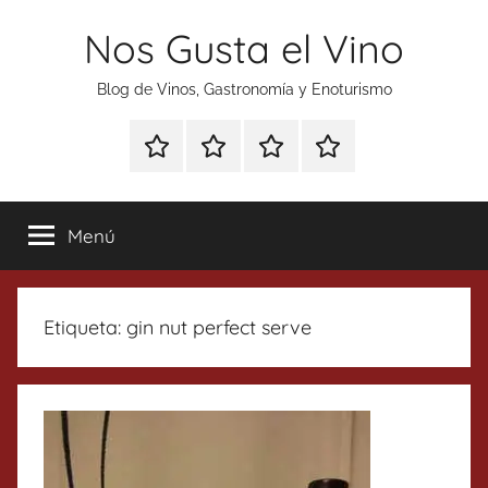
Saltar
Nos Gusta el Vino
al
contenido
Blog de Vinos, Gastronomía y Enoturismo
Especial
Enoturismo
Ranking
Contacto
Gin
y
Vinos
Tonics
Gastronomía
Menú
Etiqueta:
gin nut perfect serve