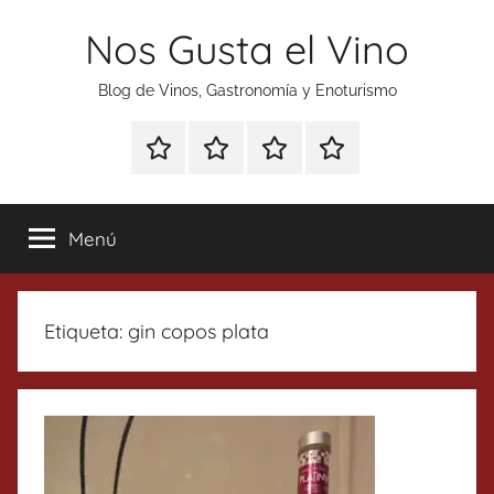
Saltar
Nos Gusta el Vino
al
contenido
Blog de Vinos, Gastronomía y Enoturismo
Especial
Enoturismo
Ranking
Contacto
Gin
y
Vinos
Tonics
Gastronomía
Menú
Etiqueta:
gin copos plata