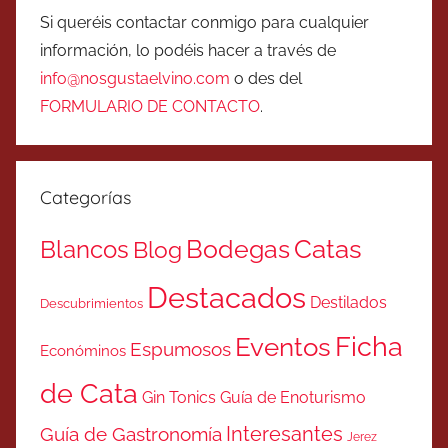
Si queréis contactar conmigo para cualquier
información, lo podéis hacer a través de
info@nosgustaelvino.com
o des del
FORMULARIO DE CONTACTO
.
Categorías
Catas
Bodegas
Blancos
Blog
Destacados
Destilados
Descubrimientos
Ficha
Eventos
Espumosos
Económinos
de Cata
Gin Tonics
Guía de Enoturismo
Interesantes
Guía de Gastronomía
Jerez