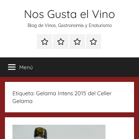
Saltar
Nos Gusta el Vino
al
contenido
Blog de Vinos, Gastronomía y Enoturismo
Especial
Enoturismo
Ranking
Contacto
Gin
y
Vinos
Tonics
Gastronomía
Menú
Etiqueta:
Gelama Intens 2015 del Celler
Gelama