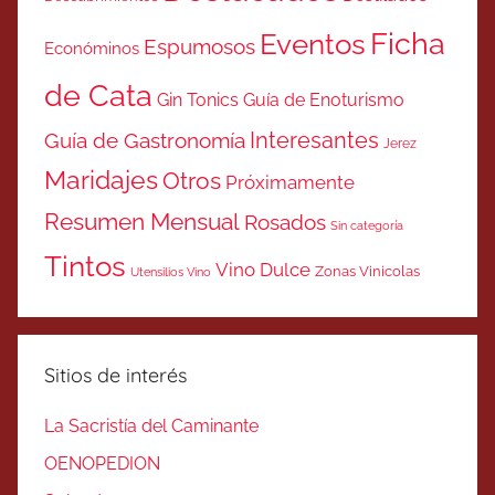
Ficha
Eventos
Espumosos
Económinos
de Cata
Gin Tonics
Guía de Enoturismo
Interesantes
Guía de Gastronomía
Jerez
Maridajes
Otros
Próximamente
Resumen Mensual
Rosados
Sin categoría
Tintos
Vino Dulce
Zonas Vinicolas
Utensilios Vino
Sitios de interés
La Sacristía del Caminante
OENOPEDION