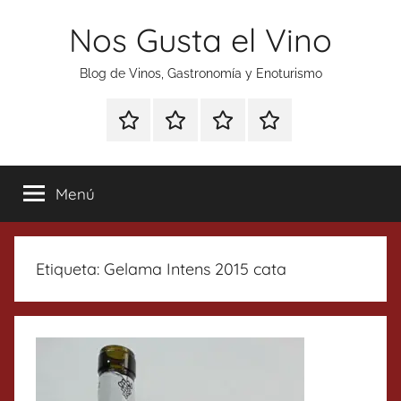
Saltar
Nos Gusta el Vino
al
contenido
Blog de Vinos, Gastronomía y Enoturismo
Especial
Enoturismo
Ranking
Contacto
Gin
y
Vinos
Tonics
Gastronomía
Menú
Etiqueta:
Gelama Intens 2015 cata