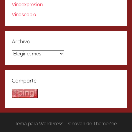
Vinoexpresion
Vinoscopio
Archivo
Archivo
Comparte
Tema para WordPress: Donovan de ThemeZee.