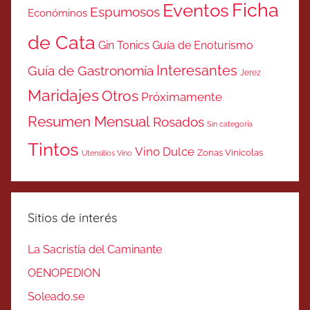
Ficha
Eventos
Espumosos
Económinos
de Cata
Gin Tonics
Guía de Enoturismo
Interesantes
Guía de Gastronomía
Jerez
Maridajes
Otros
Próximamente
Resumen Mensual
Rosados
Sin categoría
Tintos
Vino Dulce
Zonas Vinicolas
Utensilios Vino
Sitios de interés
La Sacristía del Caminante
OENOPEDION
Soleado.se