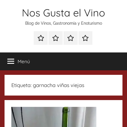
Saltar
Nos Gusta el Vino
al
contenido
Blog de Vinos, Gastronomía y Enoturismo
Especial
Enoturismo
Ranking
Contacto
Gin
y
Vinos
Tonics
Gastronomía
Menú
Etiqueta:
garnacha viñas viejas