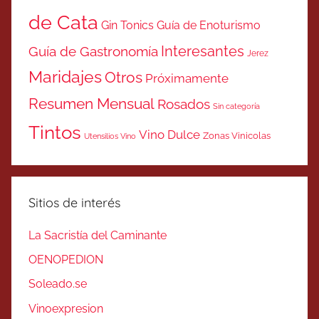
de Cata
Gin Tonics
Guía de Enoturismo
Interesantes
Guía de Gastronomía
Jerez
Maridajes
Otros
Próximamente
Resumen Mensual
Rosados
Sin categoría
Tintos
Vino Dulce
Zonas Vinicolas
Utensilios Vino
Sitios de interés
La Sacristía del Caminante
OENOPEDION
Soleado.se
Vinoexpresion