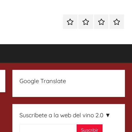
Especial
Enoturismo
Ranking
Contact
Gin
y
Vinos
Tonics
Gastronomía
Google Translate
Suscríbete a la web del vino 2.0 ▼