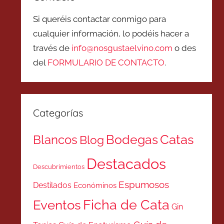
Si queréis contactar conmigo para
cualquier información, lo podéis hacer a
través de
info@nosgustaelvino.com
o des
del
FORMULARIO DE CONTACTO
.
Categorías
Catas
Bodegas
Blancos
Blog
Destacados
Descubrimientos
Espumosos
Destilados
Económinos
Ficha de Cata
Eventos
Gin