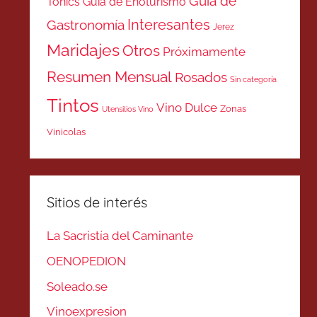
Guía de
Tonics
Guía de Enoturismo
Interesantes
Gastronomía
Jerez
Maridajes
Otros
Próximamente
Resumen Mensual
Rosados
Sin categoría
Tintos
Vino Dulce
Zonas
Utensilios Vino
Vinicolas
Sitios de interés
La Sacristía del Caminante
OENOPEDION
Soleado.se
Vinoexpresion