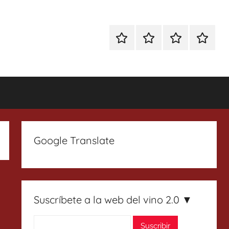
Especial
Enoturismo
Ranking
Contact
Gin
y
Vinos
Tonics
Gastronomía
Google Translate
Suscríbete a la web del vino 2.0 ▼