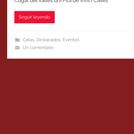
Cugat del Vallès la II Fira de Vins i Caves
Seguir leyendo
Catas
,
Destacados
,
Eventos
Un comentario