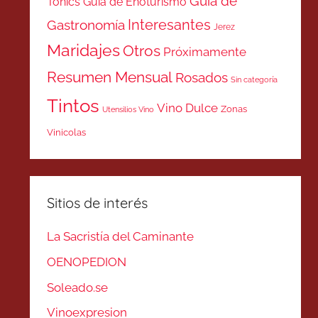
Guía de
Tonics
Guía de Enoturismo
Interesantes
Gastronomía
Jerez
Maridajes
Otros
Próximamente
Resumen Mensual
Rosados
Sin categoría
Tintos
Vino Dulce
Zonas
Utensilios Vino
Vinicolas
Sitios de interés
La Sacristía del Caminante
OENOPEDION
Soleado.se
Vinoexpresion