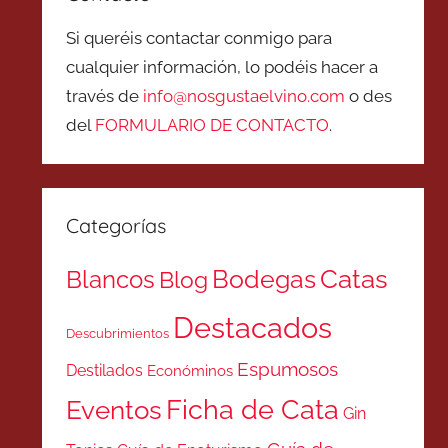
Si queréis contactar conmigo para
cualquier información, lo podéis hacer a
través de
info@nosgustaelvino.com
o des
del
FORMULARIO DE CONTACTO
.
Categorías
Catas
Bodegas
Blancos
Blog
Destacados
Descubrimientos
Espumosos
Destilados
Económinos
Ficha de Cata
Eventos
Gin