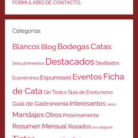
FORMULARIO DE CONTACTO
.
Categorías
Catas
Bodegas
Blancos
Blog
Destacados
Destilados
Descubrimientos
Ficha
Eventos
Espumosos
Económinos
de Cata
Gin Tonics
Guía de Enoturismo
Interesantes
Guía de Gastronomía
Jerez
Maridajes
Otros
Próximamente
Resumen Mensual
Rosados
Sin categoría