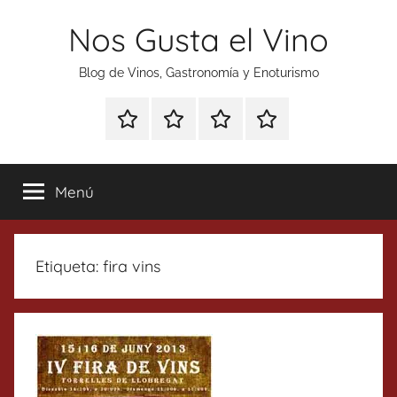
Saltar
Nos Gusta el Vino
al
contenido
Blog de Vinos, Gastronomía y Enoturismo
Especial
Enoturismo
Ranking
Contacto
Gin
y
Vinos
Tonics
Gastronomía
Menú
Etiqueta:
fira vins