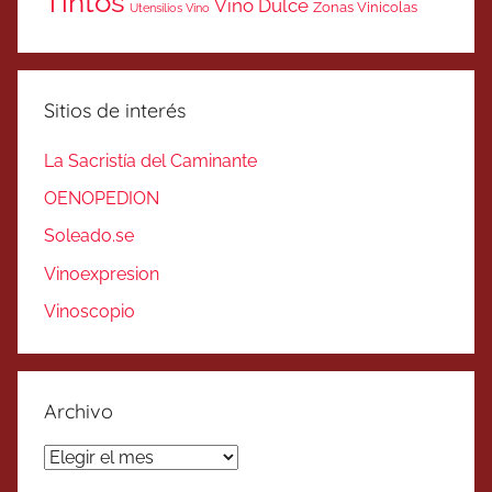
Tintos
Vino Dulce
Zonas Vinicolas
Utensilios Vino
Sitios de interés
La Sacristía del Caminante
OENOPEDION
Soleado.se
Vinoexpresion
Vinoscopio
Archivo
Archivo