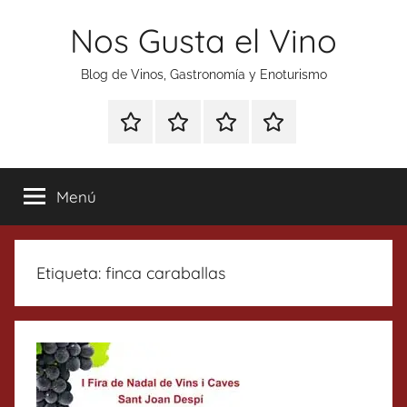
Saltar
Nos Gusta el Vino
al
contenido
Blog de Vinos, Gastronomía y Enoturismo
Especial
Enoturismo
Ranking
Contacto
Gin
y
Vinos
Tonics
Gastronomía
Menú
Etiqueta:
finca caraballas