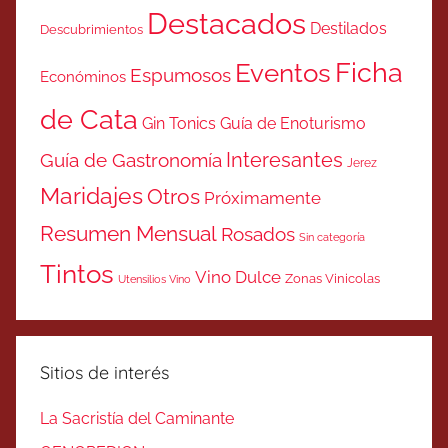
Destacados
Destilados
Descubrimientos
Ficha
Eventos
Espumosos
Económinos
de Cata
Gin Tonics
Guía de Enoturismo
Interesantes
Guía de Gastronomía
Jerez
Maridajes
Otros
Próximamente
Resumen Mensual
Rosados
Sin categoría
Tintos
Vino Dulce
Zonas Vinicolas
Utensilios Vino
Sitios de interés
La Sacristía del Caminante