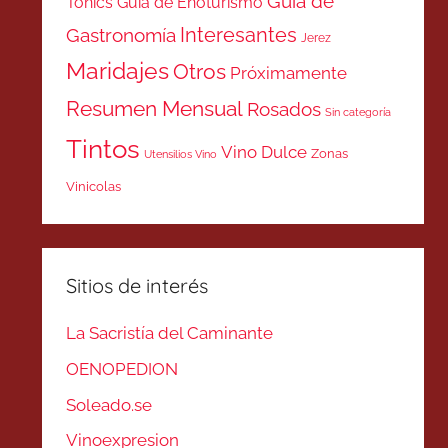
Guía de
Tonics
Guía de Enoturismo
Interesantes
Gastronomía
Jerez
Maridajes
Otros
Próximamente
Resumen Mensual
Rosados
Sin categoría
Tintos
Vino Dulce
Zonas
Utensilios Vino
Vinicolas
Sitios de interés
La Sacristía del Caminante
OENOPEDION
Soleado.se
Vinoexpresion