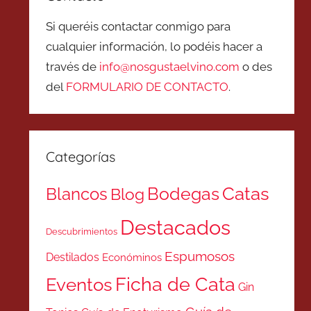
Si queréis contactar conmigo para
cualquier información, lo podéis hacer a
través de
info@nosgustaelvino.com
o des
del
FORMULARIO DE CONTACTO
.
Categorías
Catas
Bodegas
Blancos
Blog
Destacados
Descubrimientos
Espumosos
Destilados
Económinos
Ficha de Cata
Eventos
Gin