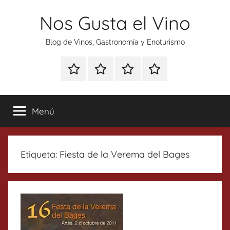
Saltar
Nos Gusta el Vino
al
contenido
Blog de Vinos, Gastronomía y Enoturismo
Especial
Enoturismo
Ranking
Contacto
Gin
y
Vinos
Tonics
Gastronomía
Menú
Etiqueta:
Fiesta de la Verema del Bages