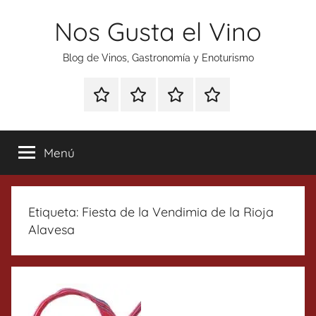
Saltar
Nos Gusta el Vino
al
contenido
Blog de Vinos, Gastronomía y Enoturismo
Especial
Enoturismo
Ranking
Contacto
Gin
y
Vinos
Tonics
Gastronomía
Menú
Etiqueta:
Fiesta de la Vendimia de la Rioja
Alavesa