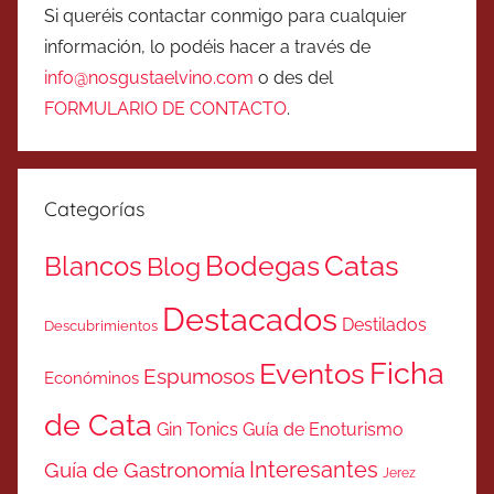
Si queréis contactar conmigo para cualquier
información, lo podéis hacer a través de
info@nosgustaelvino.com
o des del
FORMULARIO DE CONTACTO
.
Categorías
Catas
Bodegas
Blancos
Blog
Destacados
Destilados
Descubrimientos
Ficha
Eventos
Espumosos
Económinos
de Cata
Gin Tonics
Guía de Enoturismo
Interesantes
Guía de Gastronomía
Jerez