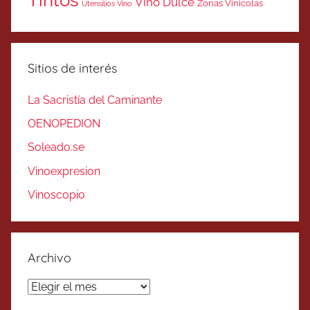
Tintos
Vino Dulce
Zonas Vinicolas
Utensilios Vino
Sitios de interés
La Sacristía del Caminante
OENOPEDION
Soleado.se
Vinoexpresion
Vinoscopio
Archivo
Archivo