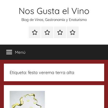
Saltar
Nos Gusta el Vino
al
contenido
Blog de Vinos, Gastronomía y Enoturismo
Especial
Enoturismo
Ranking
Contacto
Gin
y
Vinos
Tonics
Gastronomía
Menú
Etiqueta:
festa verema terra alta