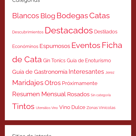
Catas
Bodegas
Blancos
Blog
Destacados
Destilados
Descubrimientos
Ficha
Eventos
Espumosos
Económinos
de Cata
Gin Tonics
Guía de Enoturismo
Interesantes
Guía de Gastronomía
Jerez
Maridajes
Otros
Próximamente
Resumen Mensual
Rosados
Sin categoría
Tintos
Vino Dulce
Zonas Vinicolas
Utensilios Vino