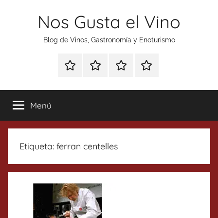
Saltar
Nos Gusta el Vino
al
contenido
Blog de Vinos, Gastronomía y Enoturismo
Especial
Enoturismo
Ranking
Contacto
Gin
y
Vinos
Tonics
Gastronomía
Menú
Etiqueta:
ferran centelles