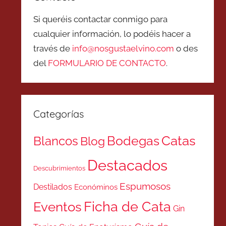
Si queréis contactar conmigo para
cualquier información, lo podéis hacer a
través de
info@nosgustaelvino.com
o des
del
FORMULARIO DE CONTACTO
.
Categorías
Catas
Bodegas
Blancos
Blog
Destacados
Descubrimientos
Espumosos
Destilados
Económinos
Ficha de Cata
Eventos
Gin