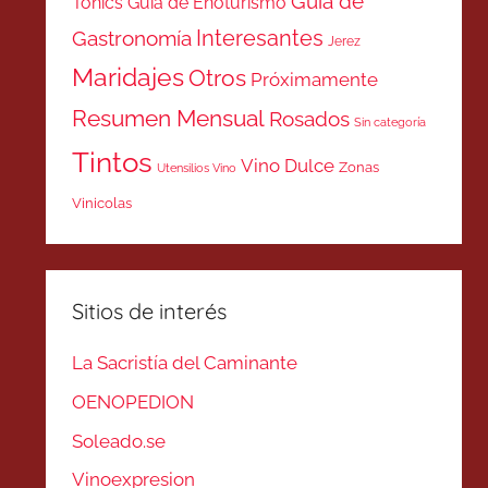
Guía de
Tonics
Guía de Enoturismo
Interesantes
Gastronomía
Jerez
Maridajes
Otros
Próximamente
Resumen Mensual
Rosados
Sin categoría
Tintos
Vino Dulce
Zonas
Utensilios Vino
Vinicolas
Sitios de interés
La Sacristía del Caminante
OENOPEDION
Soleado.se
Vinoexpresion