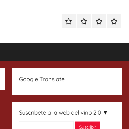
Especial
Enoturismo
Ranking
Contact
Gin
y
Vinos
Tonics
Gastronomía
Google Translate
Suscríbete a la web del vino 2.0 ▼