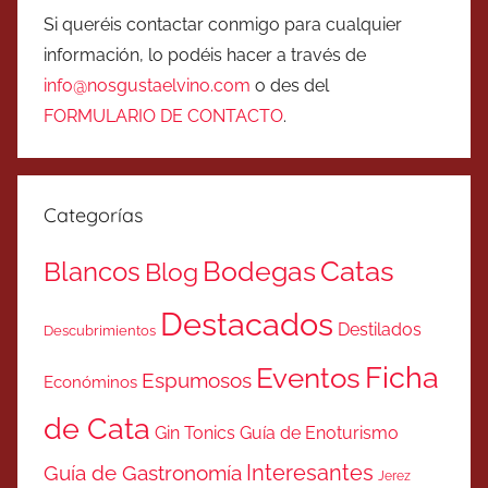
Si queréis contactar conmigo para cualquier
información, lo podéis hacer a través de
info@nosgustaelvino.com
o des del
FORMULARIO DE CONTACTO
.
Categorías
Catas
Bodegas
Blancos
Blog
Destacados
Destilados
Descubrimientos
Ficha
Eventos
Espumosos
Económinos
de Cata
Gin Tonics
Guía de Enoturismo
Interesantes
Guía de Gastronomía
Jerez