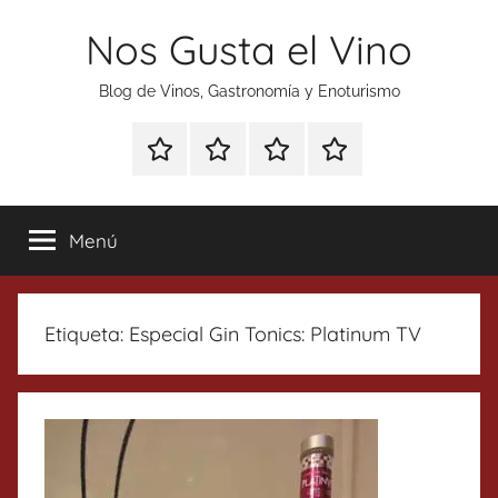
Saltar
Nos Gusta el Vino
al
contenido
Blog de Vinos, Gastronomía y Enoturismo
Especial
Enoturismo
Ranking
Contacto
Gin
y
Vinos
Tonics
Gastronomía
Menú
Etiqueta:
Especial Gin Tonics: Platinum TV