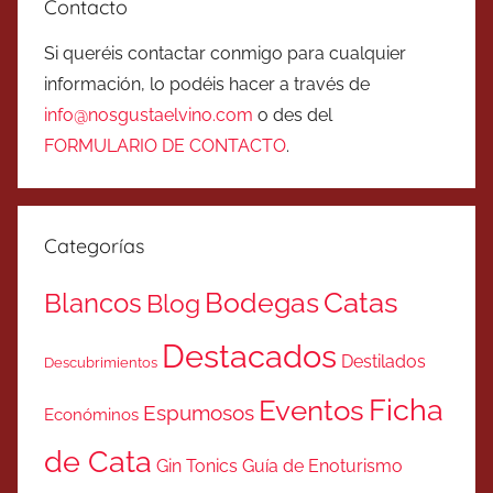
Contacto
Si queréis contactar conmigo para cualquier
información, lo podéis hacer a través de
info@nosgustaelvino.com
o des del
FORMULARIO DE CONTACTO
.
Categorías
Catas
Bodegas
Blancos
Blog
Destacados
Destilados
Descubrimientos
Ficha
Eventos
Espumosos
Económinos
de Cata
Gin Tonics
Guía de Enoturismo