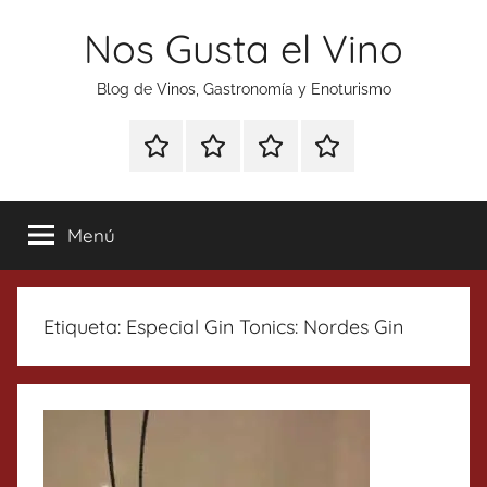
Saltar
Nos Gusta el Vino
al
contenido
Blog de Vinos, Gastronomía y Enoturismo
Especial
Enoturismo
Ranking
Contacto
Gin
y
Vinos
Tonics
Gastronomía
Menú
Etiqueta:
Especial Gin Tonics: Nordes Gin