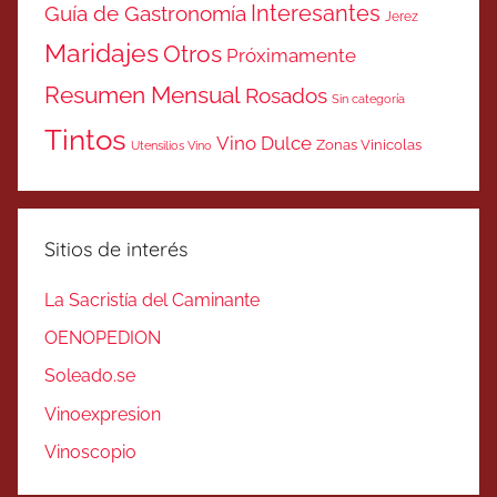
Interesantes
Guía de Gastronomía
Jerez
Maridajes
Otros
Próximamente
Resumen Mensual
Rosados
Sin categoría
Tintos
Vino Dulce
Zonas Vinicolas
Utensilios Vino
Sitios de interés
La Sacristía del Caminante
OENOPEDION
Soleado.se
Vinoexpresion
Vinoscopio