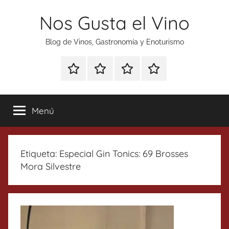
Saltar
Nos Gusta el Vino
al
contenido
Blog de Vinos, Gastronomía y Enoturismo
Especial
Enoturismo
Ranking
Contacto
Gin
y
Vinos
Tonics
Gastronomía
Menú
Etiqueta:
Especial Gin Tonics: 69 Brosses
Mora Silvestre