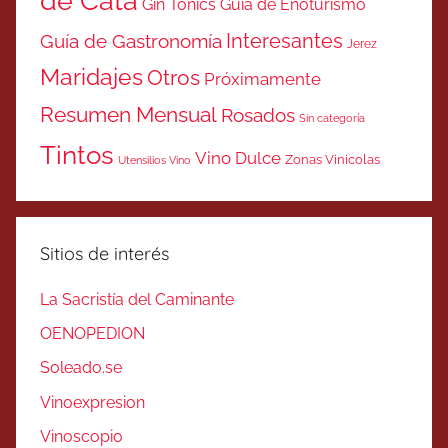
de Cata
Gin Tonics
Guía de Enoturismo
Interesantes
Guía de Gastronomía
Jerez
Maridajes
Otros
Próximamente
Resumen Mensual
Rosados
Sin categoría
Tintos
Vino Dulce
Zonas Vinicolas
Utensilios Vino
Sitios de interés
La Sacristía del Caminante
OENOPEDION
Soleado.se
Vinoexpresion
Vinoscopio