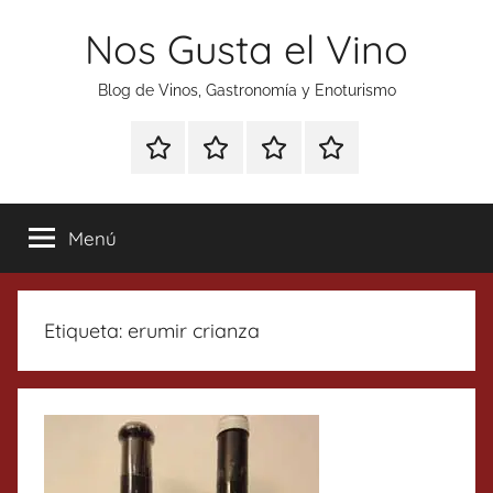
Saltar
Nos Gusta el Vino
al
contenido
Blog de Vinos, Gastronomía y Enoturismo
Especial
Enoturismo
Ranking
Contacto
Gin
y
Vinos
Tonics
Gastronomía
Menú
Etiqueta:
erumir crianza