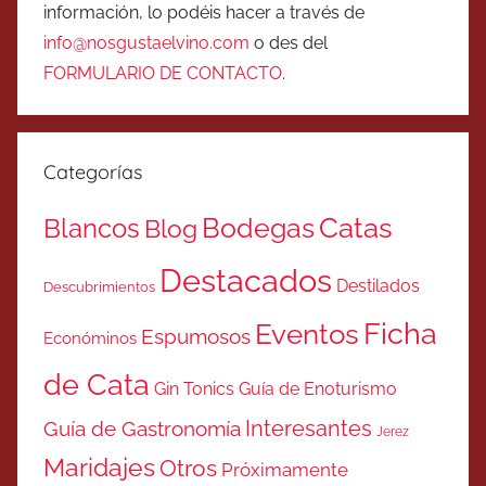
información, lo podéis hacer a través de
info@nosgustaelvino.com
o des del
FORMULARIO DE CONTACTO
.
Categorías
Catas
Bodegas
Blancos
Blog
Destacados
Destilados
Descubrimientos
Ficha
Eventos
Espumosos
Económinos
de Cata
Gin Tonics
Guía de Enoturismo
Interesantes
Guía de Gastronomía
Jerez
Maridajes
Otros
Próximamente