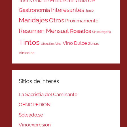
Guía de
Tonics
Guía de Enoturismo
Interesantes
Gastronomía
Jerez
Maridajes
Otros
Próximamente
Resumen Mensual
Rosados
Sin categoría
Tintos
Vino Dulce
Zonas
Utensilios Vino
Vinicolas
Sitios de interés
La Sacristía del Caminante
OENOPEDION
Soleado.se
Vinoexpresion