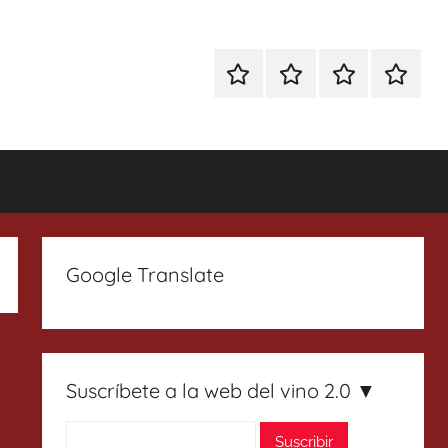
Especial
Enoturismo
Ranking
Contact
Gin
y
Vinos
Tonics
Gastronomía
Google Translate
Suscríbete a la web del vino 2.0 ▼