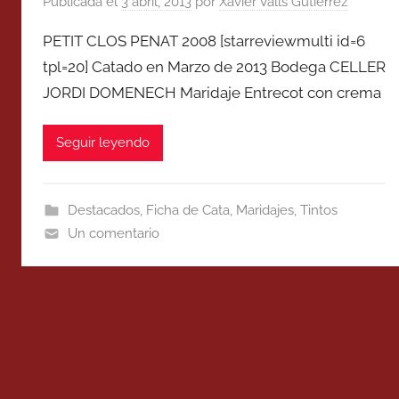
Publicada el
3 abril, 2013
por
Xavier Valls Gutierrez
PETIT CLOS PENAT 2008 [starreviewmulti id=6
tpl=20] Catado en Marzo de 2013 Bodega CELLER
JORDI DOMENECH Maridaje Entrecot con crema
Seguir leyendo
Destacados
,
Ficha de Cata
,
Maridajes
,
Tintos
Un comentario