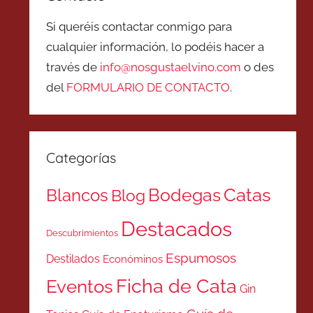
Si queréis contactar conmigo para
cualquier información, lo podéis hacer a
través de
info@nosgustaelvino.com
o des
del
FORMULARIO DE CONTACTO
.
Categorías
Catas
Bodegas
Blancos
Blog
Destacados
Descubrimientos
Espumosos
Destilados
Económinos
Ficha de Cata
Eventos
Gin