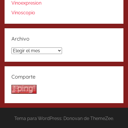
Vinoexpresion
Vinoscopio
Archivo
Archivo
Comparte
Tema para WordPress: Donovan de ThemeZee.