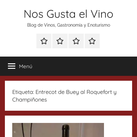
Saltar
Nos Gusta el Vino
al
contenido
Blog de Vinos, Gastronomía y Enoturismo
Especial
Enoturismo
Ranking
Contacto
Gin
y
Vinos
Tonics
Gastronomía
Menú
Etiqueta:
Entrecot de Buey al Roquefort y
Champiñones