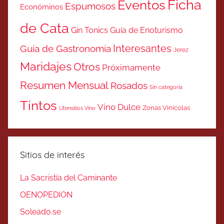
Ficha
Eventos
Espumosos
Económinos
de Cata
Gin Tonics
Guía de Enoturismo
Interesantes
Guía de Gastronomía
Jerez
Maridajes
Otros
Próximamente
Resumen Mensual
Rosados
Sin categoría
Tintos
Vino Dulce
Zonas Vinicolas
Utensilios Vino
Sitios de interés
La Sacristía del Caminante
OENOPEDION
Soleado.se