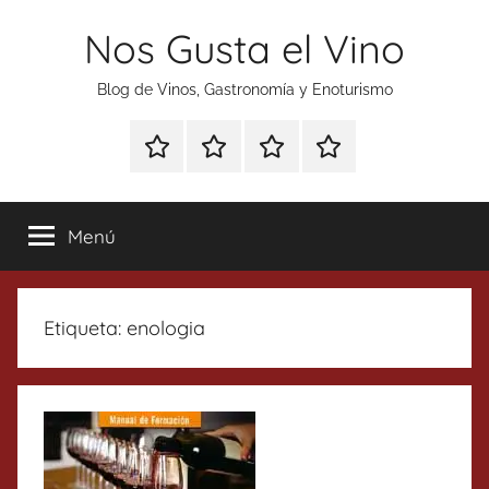
Saltar
Nos Gusta el Vino
al
contenido
Blog de Vinos, Gastronomía y Enoturismo
Especial
Enoturismo
Ranking
Contacto
Gin
y
Vinos
Tonics
Gastronomía
Menú
Etiqueta:
enologia