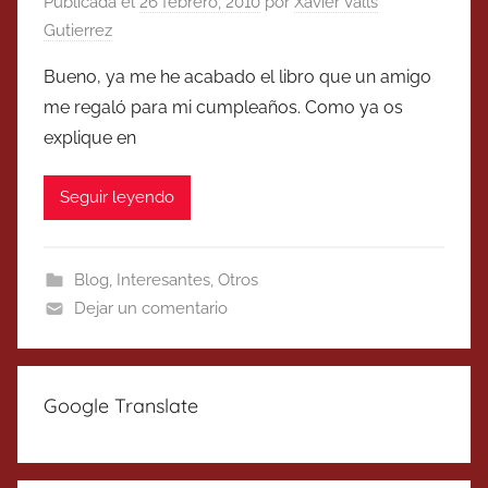
Publicada el
26 febrero, 2010
por
Xavier Valls
Gutierrez
Bueno, ya me he acabado el libro que un amigo
me regaló para mi cumpleaños. Como ya os
explique en
Seguir leyendo
Blog
,
Interesantes
,
Otros
Dejar un comentario
Google Translate