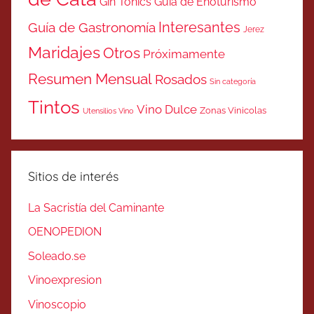
Gin Tonics
Guía de Enoturismo
Interesantes
Guía de Gastronomía
Jerez
Maridajes
Otros
Próximamente
Resumen Mensual
Rosados
Sin categoría
Tintos
Vino Dulce
Zonas Vinicolas
Utensilios Vino
Sitios de interés
La Sacristía del Caminante
OENOPEDION
Soleado.se
Vinoexpresion
Vinoscopio