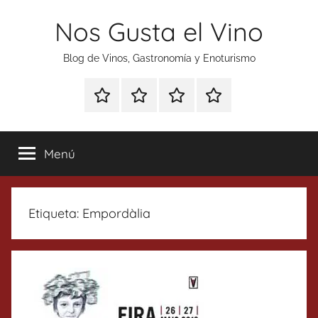
Saltar
Nos Gusta el Vino
al
contenido
Blog de Vinos, Gastronomía y Enoturismo
Especial
Enoturismo
Ranking
Contacto
Gin
y
Vinos
Tonics
Gastronomía
Menú
Etiqueta:
Empordàlia