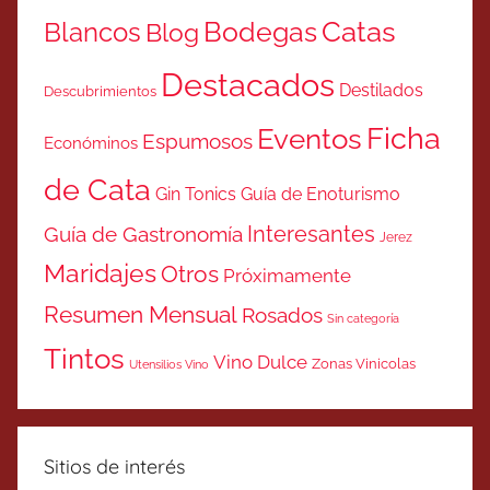
Catas
Bodegas
Blancos
Blog
Destacados
Destilados
Descubrimientos
Ficha
Eventos
Espumosos
Económinos
de Cata
Gin Tonics
Guía de Enoturismo
Interesantes
Guía de Gastronomía
Jerez
Maridajes
Otros
Próximamente
Resumen Mensual
Rosados
Sin categoría
Tintos
Vino Dulce
Zonas Vinicolas
Utensilios Vino
Sitios de interés