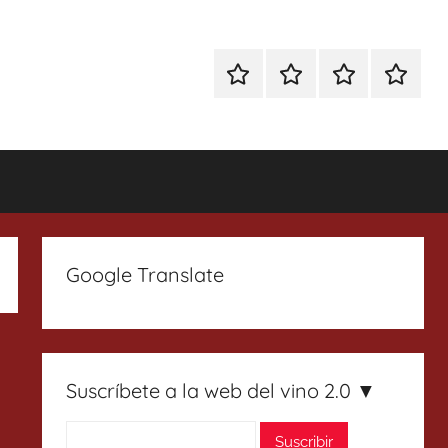
Especial
Enoturismo
Ranking
Contact
Gin
y
Vinos
Tonics
Gastronomía
Google Translate
Suscríbete a la web del vino 2.0 ▼