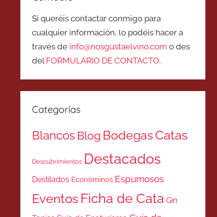
Si queréis contactar conmigo para
cualquier información, lo podéis hacer a
través de
info@nosgustaelvino.com
o des
del
FORMULARIO DE CONTACTO
.
Categorías
Catas
Bodegas
Blancos
Blog
Destacados
Descubrimientos
Espumosos
Destilados
Económinos
Ficha de Cata
Eventos
Gin