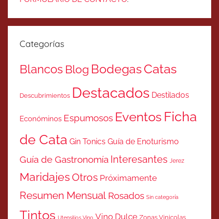
Categorías
Catas
Bodegas
Blancos
Blog
Destacados
Destilados
Descubrimientos
Ficha
Eventos
Espumosos
Económinos
de Cata
Gin Tonics
Guía de Enoturismo
Interesantes
Guía de Gastronomía
Jerez
Maridajes
Otros
Próximamente
Resumen Mensual
Rosados
Sin categoría
Tintos
Vino Dulce
Zonas Vinicolas
Utensilios Vino