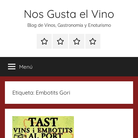
Saltar
Nos Gusta el Vino
al
contenido
Blog de Vinos, Gastronomía y Enoturismo
Especial
Enoturismo
Ranking
Contacto
Gin
y
Vinos
Tonics
Gastronomía
Menú
Etiqueta:
Embotits Gori