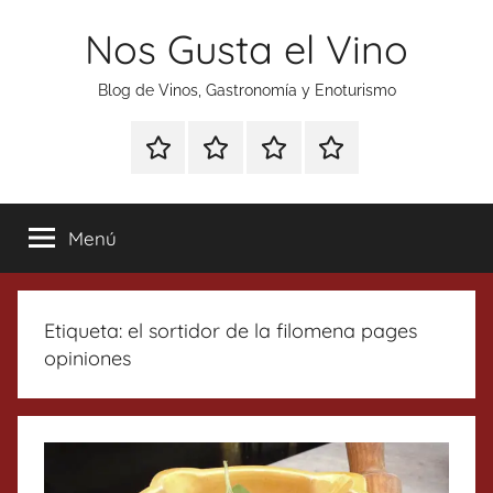
Saltar
Nos Gusta el Vino
al
contenido
Blog de Vinos, Gastronomía y Enoturismo
Especial
Enoturismo
Ranking
Contacto
Gin
y
Vinos
Tonics
Gastronomía
Menú
Etiqueta:
el sortidor de la filomena pages
opiniones