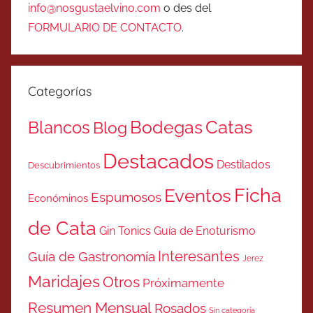
info@nosgustaelvino.com
o des del
FORMULARIO DE CONTACTO
.
Categorías
Catas
Bodegas
Blancos
Blog
Destacados
Destilados
Descubrimientos
Ficha
Eventos
Espumosos
Económinos
de Cata
Gin Tonics
Guía de Enoturismo
Interesantes
Guía de Gastronomía
Jerez
Maridajes
Otros
Próximamente
Resumen Mensual
Rosados
Sin categoría