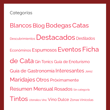
Categorías
Catas
Bodegas
Blancos
Blog
Destacados
Destilados
Descubrimientos
Ficha
Eventos
Espumosos
Económinos
de Cata
Gin Tonics
Guía de Enoturismo
Interesantes
Guía de Gastronomía
Jerez
Maridajes
Otros
Próximamente
Resumen Mensual
Rosados
Sin categoría
Tintos
Vino Dulce
Zonas Vinicolas
Utensilios Vino