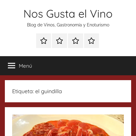
Saltar
Nos Gusta el Vino
al
contenido
Blog de Vinos, Gastronomía y Enoturismo
Especial
Enoturismo
Ranking
Contacto
Gin
y
Vinos
Tonics
Gastronomía
Menú
Etiqueta:
el guindilla