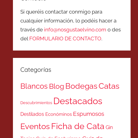
Si queréis contactar conmigo para
cualquier información, lo podéis hacer a
través de
info@nosgustaelvino.com
o des
del
FORMULARIO DE CONTACTO
.
Categorías
Catas
Bodegas
Blancos
Blog
Destacados
Descubrimientos
Espumosos
Destilados
Económinos
Ficha de Cata
Eventos
Gin