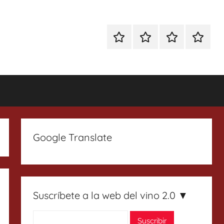
Especial
Enoturismo
Ranking
Contact
Gin
y
Vinos
Tonics
Gastronomía
Google Translate
Suscríbete a la web del vino 2.0 ▼