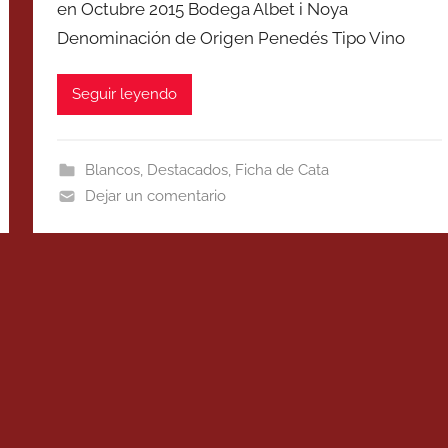
en Octubre 2015 Bodega Albet i Noya
Denominación de Origen Penedés Tipo Vino
Seguir leyendo
Blancos
,
Destacados
,
Ficha de Cata
Dejar un comentario