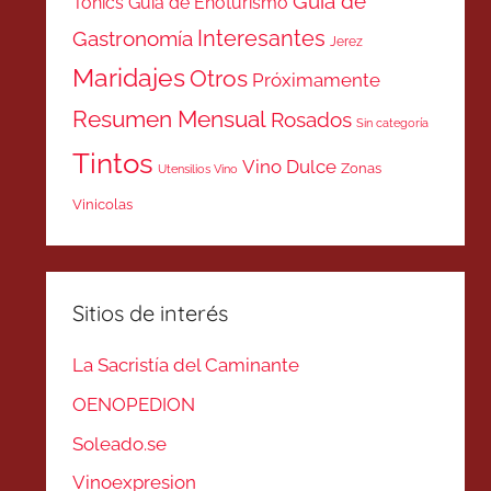
Guía de
Tonics
Guía de Enoturismo
Interesantes
Gastronomía
Jerez
Maridajes
Otros
Próximamente
Resumen Mensual
Rosados
Sin categoría
Tintos
Vino Dulce
Zonas
Utensilios Vino
Vinicolas
Sitios de interés
La Sacristía del Caminante
OENOPEDION
Soleado.se
Vinoexpresion