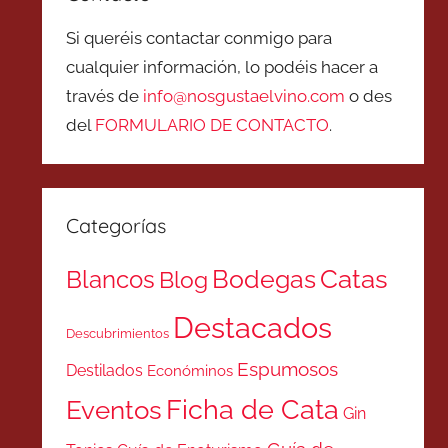
Si queréis contactar conmigo para
cualquier información, lo podéis hacer a
través de
info@nosgustaelvino.com
o des
del
FORMULARIO DE CONTACTO
.
Categorías
Catas
Bodegas
Blancos
Blog
Destacados
Descubrimientos
Espumosos
Destilados
Económinos
Ficha de Cata
Eventos
Gin