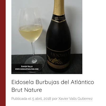
Eidosela Burbujas del Atlántico
Brut Nature
Publicada el
5 abril, 2018
por
Xavier Valls Gutierrez