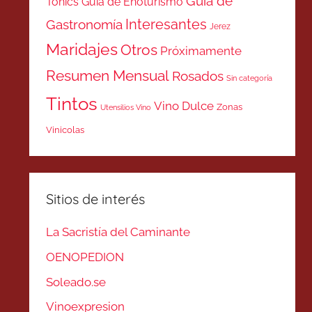
Guía de
Tonics
Guía de Enoturismo
Interesantes
Gastronomía
Jerez
Maridajes
Otros
Próximamente
Resumen Mensual
Rosados
Sin categoría
Tintos
Vino Dulce
Zonas
Utensilios Vino
Vinicolas
Sitios de interés
La Sacristía del Caminante
OENOPEDION
Soleado.se
Vinoexpresion