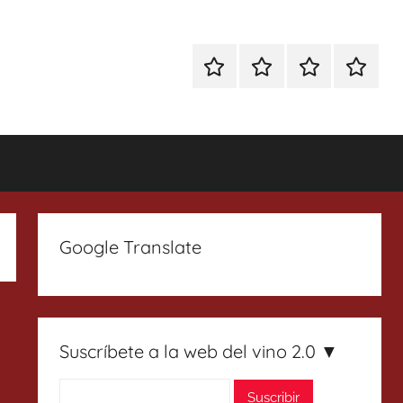
Especial
Enoturismo
Ranking
Contact
Gin
y
Vinos
Tonics
Gastronomía
Google Translate
Suscríbete a la web del vino 2.0 ▼