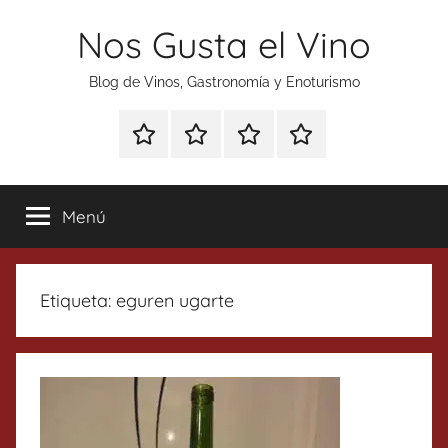
Saltar
Nos Gusta el Vino
al
contenido
Blog de Vinos, Gastronomía y Enoturismo
Especial
Enoturismo
Ranking
Contacto
Gin
y
Vinos
Tonics
Gastronomía
Menú
Etiqueta:
eguren ugarte