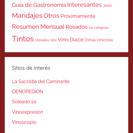
Interesantes
Guía de Gastronomía
Jerez
Maridajes
Otros
Próximamente
Resumen Mensual
Rosados
Sin categoría
Tintos
Vino Dulce
Zonas Vinicolas
Utensilios Vino
Sitios de interés
La Sacristía del Caminante
OENOPEDION
Soleado.se
Vinoexpresion
Vinoscopio