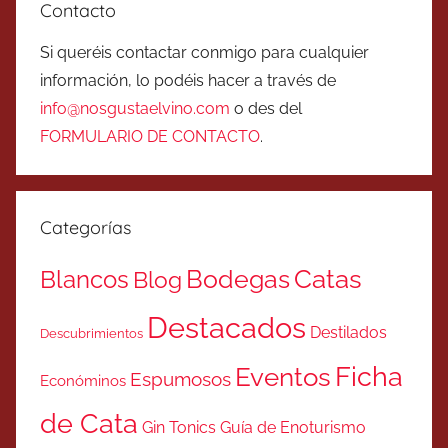
Contacto
Si queréis contactar conmigo para cualquier
información, lo podéis hacer a través de
info@nosgustaelvino.com
o des del
FORMULARIO DE CONTACTO
.
Categorías
Catas
Bodegas
Blancos
Blog
Destacados
Destilados
Descubrimientos
Ficha
Eventos
Espumosos
Económinos
de Cata
Gin Tonics
Guía de Enoturismo