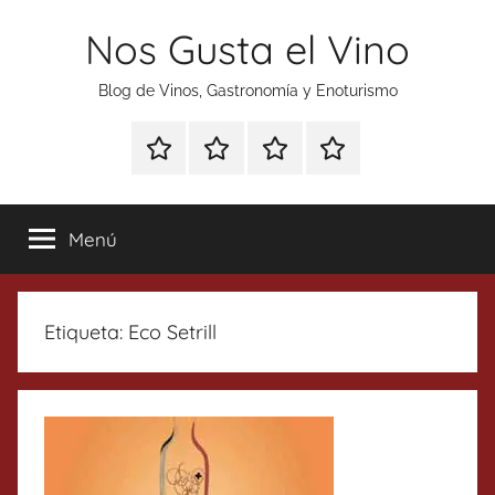
Saltar
Nos Gusta el Vino
al
contenido
Blog de Vinos, Gastronomía y Enoturismo
Especial
Enoturismo
Ranking
Contacto
Gin
y
Vinos
Tonics
Gastronomía
Menú
Etiqueta:
Eco Setrill