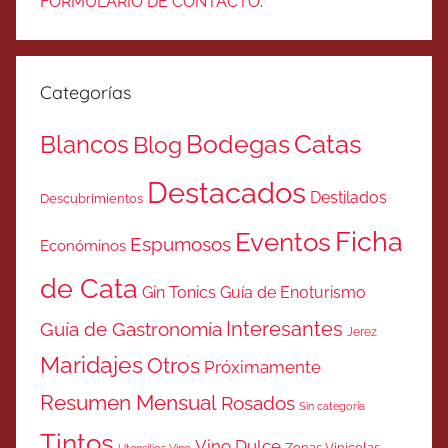
FORMULARIO DE CONTACTO
.
Categorías
Catas
Bodegas
Blancos
Blog
Destacados
Destilados
Descubrimientos
Ficha
Eventos
Espumosos
Económinos
de Cata
Gin Tonics
Guía de Enoturismo
Interesantes
Guía de Gastronomía
Jerez
Maridajes
Otros
Próximamente
Resumen Mensual
Rosados
Sin categoría
Tintos
Vino Dulce
Zonas Vinicolas
Utensilios Vino